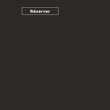
Réserver
le
*